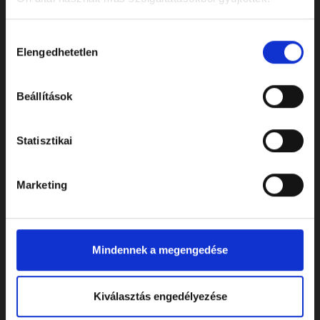
Hozzájárulás
Elengedhetetlen
kiválasztása
ELÉRHETŐSÉGEK
Beállítások
Cím: 7622 Pécs, Siklósi út 43.
Telefonszám:
+36 72 805 440
Statisztikai
E-mail:
temeto@biokom.hu
Marketing
WEBSHOP
Virágok és koszorúk
Mindennek a megengedése
Kellékek
Urnák
Kiválasztás engedélyezése
Koporsók