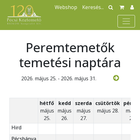
Webshop
Peremtemetők
temetési naptára
2026. május 25. - 2026. május 31.
hétfő
kedd
szerda
csütörtök
pénte
május
május
május
május 28.
május
25.
26.
27.
29.
Hird
Pécsbánya