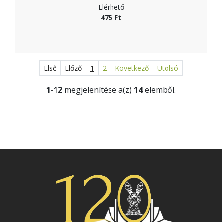
Elérhető
475 Ft
Első
Előző
1
2
Következő
Utolsó
1-12
megjelenítése a(z)
14
elemből.