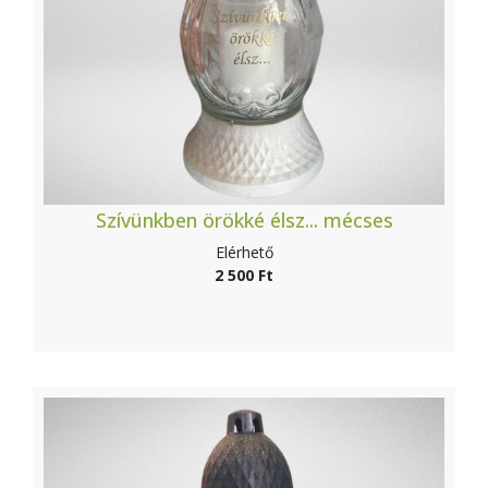
Szívünkben örökké élsz... mécses
Elérhető
2 500 Ft