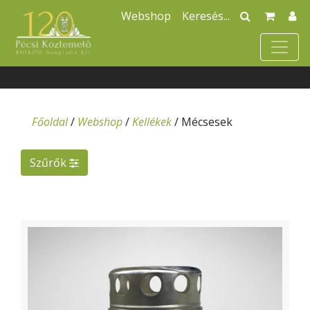
Webshop
Főoldal
/
Webshop
/
Kellékek
/
Mécsesek
Szűrők