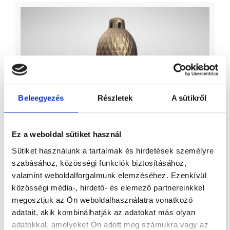
Beleegyezés
Részletek
A sütikről
Ez a weboldal sütiket használ
Sütiket használunk a tartalmak és hirdetések személyre
szabásához, közösségi funkciók biztosításához,
valamint weboldalforgalmunk elemzéséhez. Ezenkívül
közösségi média-, hirdető- és elemező partnereinkkel
megosztjuk az Ön weboldalhasználatra vonatkozó
Piros mécses kereszt mintával
adatait, akik kombinálhatják az adatokat más olyan
Nem elérhető
adatokkal, amelyeket Ön adott meg számukra vagy az
2 325 Ft