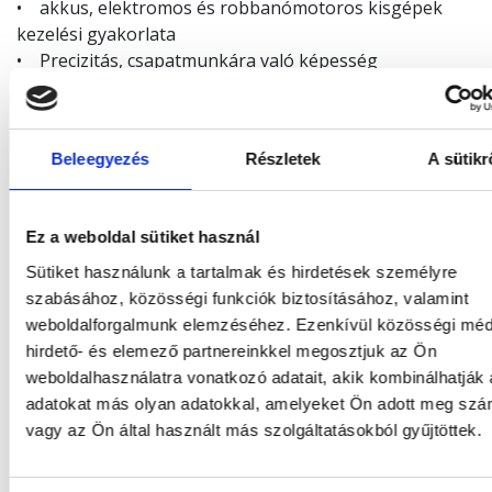
• akkus, elektromos és robbanómotoros kisgépek
kezelési gyakorlata
• Precizitás, csapatmunkára való képesség
• ’B’ kat. vezetői engedély
• önálló munkavégzés, esztétikai érzék
• együttműködés
Beleegyezés
Részletek
A sütikr
• megbízhatóság, terhelhetőség
• pontosság
Előnyt jelent:
Ez a weboldal sütiket használ
• egyéb építőipari munkák területén szerzett
Sütiket használunk a tartalmak és hirdetések személyre
gyakorlat (festés, burkolás, szigetelés stb.)
szabásához, közösségi funkciók biztosításához, valamint
weboldalforgalmunk elemzéséhez. Ezenkívül közösségi méd
Amit kínálunk:
hirdető- és elemező partnereinkkel megosztjuk az Ön
• azonnali munkakezdés
weboldalhasználatra vonatkozó adatait, akik kombinálhatják
• stabil, kiegyensúlyozott, hosszú távú
adatokat más olyan adatokkal, amelyeket Ön adott meg sz
munkalehetőség
vagy az Ön által használt más szolgáltatásokból gyűjtöttek.
• munkába járás támogatása
• béren kívüli juttatások (Cafeteria)