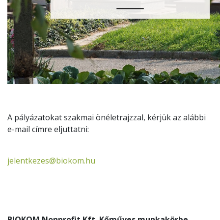
A pályázatokat szakmai önéletrajzzal, kérjük az alábbi
e-mail címre eljuttatni:
jelentkezes@biokom.hu
BIOKOM Nonprofit Kft. Kőműves munkakörbe