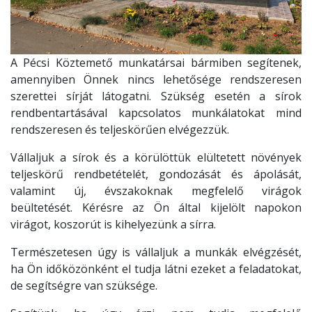
A Pécsi Köztemető munkatársai bármiben segítenek,
amennyiben Önnek nincs lehetősége rendszeresen
szerettei sírját látogatni. Szükség esetén a sírok
rendbentartásával kapcsolatos munkálatokat mind
rendszeresen és teljeskörűen elvégezzük.
Vállaljuk a sírok és a körülöttük elültetett növények
teljeskörű rendbetételét, gondozását és ápolását,
valamint új, évszakoknak megfelelő virágok
beültetését. Kérésre az Ön által kijelölt napokon
virágot, koszorút is kihelyezünk a sírra.
Természetesen úgy is vállaljuk a munkák elvégzését,
ha Ön időközönként el tudja látni ezeket a feladatokat,
de segítségre van szüksége.