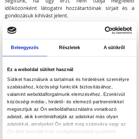
Segítünk, ha úgy érzi, nem tudja megfelelő
időközönként látogatni hozzátartóinak sírjait és a
gondozásuk kihívást jelent.
Keressen minket bizalommal!
Beleegyezés
Részletek
A sütikről
Ez a weboldal sütiket használ
Sütiket használunk a tartalmak és hirdetések személyre
szabásához, közösségi funkciók biztosításához,
valamint weboldalforgalmunk elemzéséhez. Ezenkívül
közösségi média-, hirdető- és elemező partnereinkkel
megosztjuk az Ön weboldalhasználatra vonatkozó
adatait, akik kombinálhatják az adatokat más olyan
adatokkal, amelyeket Ön adott meg számukra vagy az
Telefon: 72/805-440
Ön által használt más szolgáltatásokból gyűjtöttek.
E-mail:
sirgondozas@biokom.hu