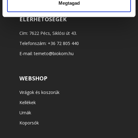
Megtagad
ELÉRHETŐSÉGEK
Cím: 7622 Pécs, Siklósi út 43.
Telefonszám:
+36 72 805 440
E-mail:
temeto@biokom.hu
WEBSHOP
Virágok és koszorúk
Kellékek
Urnák
Koporsók