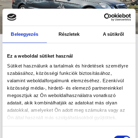
Beleegyezés
Részletek
A sütikről
Ez a weboldal sütiket használ
Kérdés esetén keresse bizalommal munkatársainkat!
Sütiket használunk a tartalmak és hirdetések személyre
szabásához, közösségi funkciók biztosításához,
valamint weboldalforgalmunk elemzéséhez. Ezenkívül
közösségi média-, hirdető- és elemező partnereinkkel
Telefon:
72/805-440
megosztjuk az Ön weboldalhasználatra vonatkozó
adatait, akik kombinálhatják az adatokat más olyan
adatokkal, amelyeket Ön adott meg számukra vagy az
Ön által használt más szolgáltatásokból gyűjtöttek.
E-mail:
temeto@biokom.hu
Hozzájárulás