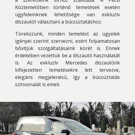
a szeretteink sírhoz szállítása. A Pécsi
Köztemetőben történő temetések esetén
ügyfeleinknek lehetősége van exkluzív
díszautót választani a búcsúztatáshoz.
Törekszünk, minden temetést az ügyelek
igényei szerint szervezni, ezért folyamatosan
bővítjük szolgáltatásaink körét is. Ennek
érdekében vezettük be a díszautó használatát
is. Az exkluzív Mercedes díszautónk
kifejezetten temetésekre lett tervezve,
elegáns megjelenésű, így a búcsúztatás
színvonalát is emeli.