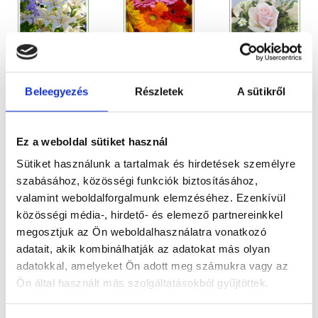
Liliom
Gerbera
Rózsa
Beleegyezés
Részletek
A sütikről
az újjászületés
jelentése
az újrakezdésért
nevében
ártatlanság
Ez a weboldal sütiket használ
Sütiket használunk a tartalmak és hirdetések személyre
szabásához, közösségi funkciók biztosításához,
valamint weboldalforgalmunk elemzéséhez. Ezenkívül
közösségi média-, hirdető- és elemező partnereinkkel
megosztjuk az Ön weboldalhasználatra vonatkozó
adatait, akik kombinálhatják az adatokat más olyan
adatokkal, amelyeket Ön adott meg számukra vagy az
Ön által használt más szolgáltatásokból gyűjtöttek.