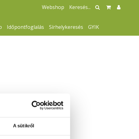
Webshop
p
Időpontfoglalás
Sírhelykeresés
GYIK
A sütikről