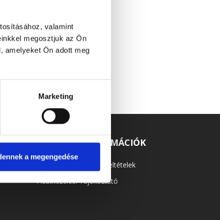
tosításához, valamint
einkkel megosztjuk az Ön
l, amelyeket Ön adott meg
Marketing
TÁSOK
HASZNOS INFORMÁCIÓK
dennek a megengedése
Általános Szerződési Feltételek
Adatkezelési Tájékoztató