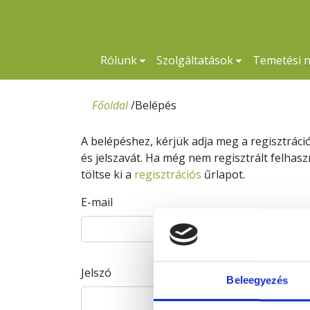
Rólunk
Szolgáltatások
Temetési 
Főoldal
/
Belépés
A belépéshez, kérjük adja meg a regisztráci
és jelszavát. Ha még nem regisztrált felhas
töltse ki a
regisztrációs
űrlapot.
E-mail
Jelszó
Beleegyezés