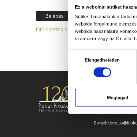
Ez a weboldal sütiket haszn
Belépés
Sütiket használunk a tartal
weboldalforgalmunk elemzésé
Elfelejtetted a jelszavad?
weboldalhasználatra vonatko
számukra vagy az Ön által ha
Hozzájárulás
Elengedhetetlen
kiválasztása
ELÉRHETŐSÉG
Megtagad
Cím: 7622 Pécs, Siklós
Telefonszám:
+36 72
E-mail:
temeto@biok