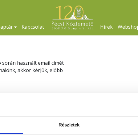
naptár
Kapcsolat
Hírek
Websho
ó során használt email címét
ználónk, akkor kérjük, előbb
Részletek