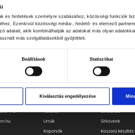
ál
mak és hirdetések személyre szabásához, közösségi funkciók biz
hez. Ezenkívül közösségi média-, hirdető- és elemező partner
zó adatait, akik kombinálhatják az adatokat más olyan adatokka
sznált más szolgáltatásokból gyűjtöttek.
Beállítások
Statisztikai
EK
WEBSHOP
SZOLGÁLTA
Kiválasztás engedélyezése
Min
i út 43.
Virágok és koszorúk
Sírgondozás
 805 440
Kellékek
Sírtisztítás
om.hu
Urnák
Sírköveink
Koporsók
Koszorú készítés