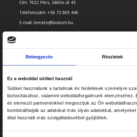
Cím: 7622 Pécs, Siklósi út 43.
Telefonszám:
+36 72 805 440
E-mail:
temeto@biokom.hu
WEBSHOP
Beleegyezés
Részletek
Virágok és koszorúk
Kellékek
Ez a weboldal sütiket használ
Urnák
Sütiket használunk a tartalmak és hirdetések személyre sz
Koporsók
biztosításához, valamint weboldalforgalmunk elemzéséhez. E
és elemező partnereinkkel megosztjuk az Ön weboldalhasznál
kombinálhatják az adatokat más olyan adatokkal, amelyeke
SZOLGÁLTATÁSOK
által használt más szolgáltatásokból gyűjtöttek.
Sírgondozás