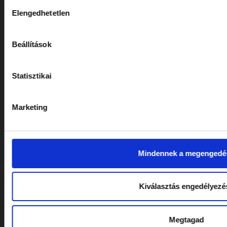
Hozzájárulás
Sírtisztítás
Elengedhetetlen
kiválasztása
Sírköveink
Koszorú készítés
Beállítások
Statisztikai
HASZNOS INFORMÁCIÓK
Általános Szerződési Feltételek
Marketing
Adatkezelési Tájékoztató
Mindennek a megengedé
KÖVESSEN MINKET!
Kiválasztás engedélyezé
Megtagad