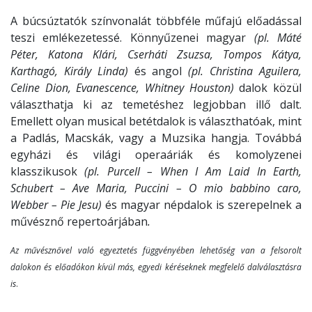
A búcsúztatók színvonalát többféle műfajú előadással
teszi emlékezetessé. Könnyűzenei magyar
(pl. Máté
Péter, Katona Klári, Cserháti Zsuzsa, Tompos Kátya,
Karthagó, Király Linda)
és angol
(pl. Christina Aguilera,
Celine Dion, Evanescence, Whitney Houston)
dalok közül
választhatja ki az temetéshez legjobban illő dalt.
Emellett olyan musical betétdalok is választhatóak, mint
a Padlás, Macskák, vagy a Muzsika hangja. Továbbá
egyházi és világi operaáriák és komolyzenei
klasszikusok
(pl. Purcell – When I Am Laid In Earth,
Schubert – Ave Maria, Puccini – O mio babbino caro,
Webber – Pie Jesu)
és magyar népdalok
is szerepelnek a
művésznő repertoárjában
.
Az művésznővel való egyeztetés függvényében lehetőség van a felsorolt
dalokon és előadókon kívül más, egyedi kéréseknek megfelelő dalválasztásra
is
.