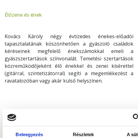
Élőzene és ének
Kovács Károly négy évtizedes énekes-előadói
tapasztalatának köszönhetően a gyászoló családok
kéréseinek megfelelő énekszámokkal emeli a
gyászszertartások színvonalát. Temetési szertartások
közreműködőjeként élő énekkel és zenei kísérettel
(gitárral, szintetizátorral) segíti a megemlékezést a
ravatalozóban vagy akár külső helyszínen.
Trombitaszóló
Beleegyezés
Részletek
A süt