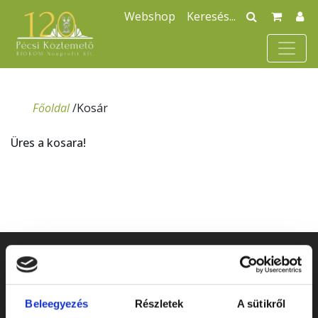
Webshop
Főoldal
/
Kosár
Üres a kosara!
Beleegyezés
Részletek
A sütikről