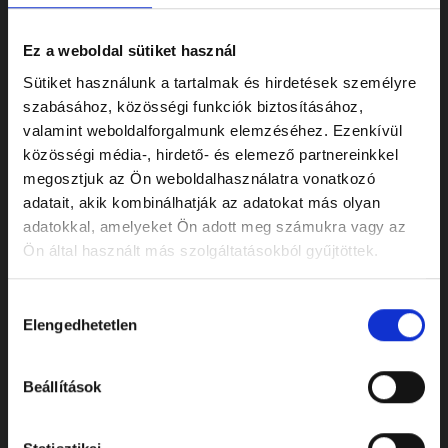
Ez a weboldal sütiket használ
Sütiket használunk a tartalmak és hirdetések személyre
szabásához, közösségi funkciók biztosításához,
valamint weboldalforgalmunk elemzéséhez. Ezenkívül
közösségi média-, hirdető- és elemező partnereinkkel
ELÉRHETŐSÉGEK
megosztjuk az Ön weboldalhasználatra vonatkozó
adatait, akik kombinálhatják az adatokat más olyan
Cím: 7622 Pécs, Siklósi út 43.
adatokkal, amelyeket Ön adott meg számukra vagy az
Telefonszám:
+36 72 805 440
Ön által használt más szolgáltatásokból gyűjtöttek.
E-mail:
temeto@biokom.hu
Hozzájárulás
Elengedhetetlen
kiválasztása
WEBSHOP
Beállítások
Virágok és koszorúk
Kellékek