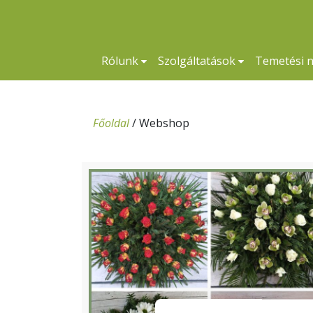
Rólunk
Szolgáltatások
Temetési 
Főoldal
/
Webshop