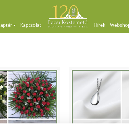
naptár
Kapcsolat
Hírek
Websho