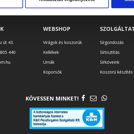
EK
WEBSHOP
SZOLGÁLTA
i út 43.
Virágok és koszorúk
Sírgondozás
 805 440
Kellékek
Sírtisztítás
om.hu
Urnák
Sírköveink
Koporsók
Koszorú készítés
KÖVESSEN MINKET!