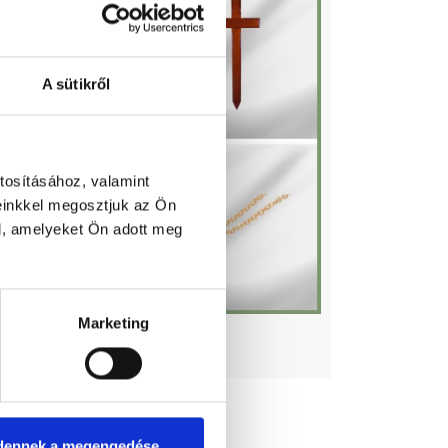
A sütikről
tosításához, valamint
einkkel megosztjuk az Ön
l, amelyeket Ön adott meg
Marketing
Kellékek
dennek a megengedése