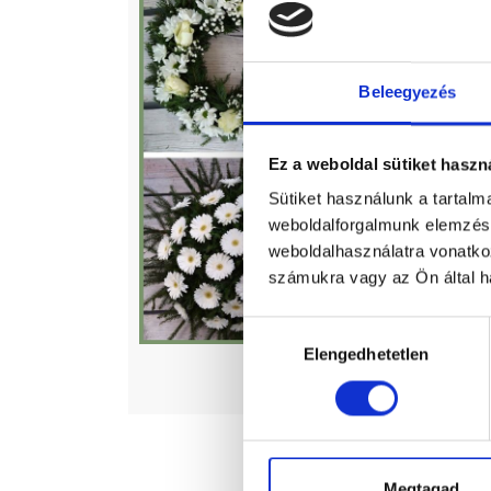
Beleegyezés
Ez a weboldal sütiket haszn
Sütiket használunk a tartal
weboldalforgalmunk elemzésé
weboldalhasználatra vonatko
számukra vagy az Ön által ha
Hozzájárulás
Elengedhetetlen
kiválasztása
Virágok
Megtagad