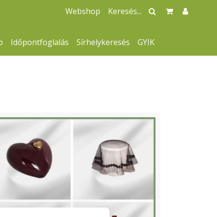
Webshop
p
Időpontfoglalás
Sírhelykeresés
GYIK