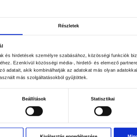
Részletek
ál
mak és hirdetések személyre szabásához, közösségi funkciók biz
hez. Ezenkívül közösségi média-, hirdető- és elemező partner
zó adatait, akik kombinálhatják az adatokat más olyan adatokka
sznált más szolgáltatásokból gyűjtöttek.
Beállítások
Statisztikai
1-2
megjelenítése a(z)
2
elemből.
Kiválasztás engedélyezése
Min