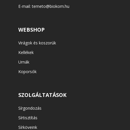
E-mail:
temeto@biokom.hu
WEBSHOP
Virágok és koszorúk
Kellékek
Urnák
Koporsók
SZOLGÁLTATÁSOK
Sírgondozás
Sírtisztítás
Sírköveink