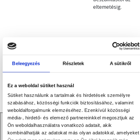
eltemetésig.
A befizetett összegek egyik finanszírozási lehetőség
esetén sem tartalmazzák a szertartást vezető pap
Beleegyezés
Részletek
A sütikről
díját, a koszorú árát, valamint az elhalálozást
követően a Patológiai Intézetnek fizetendő 35 000 Ft-
ot .
Ez a weboldal sütiket használ
Sütiket használunk a tartalmak és hirdetések személyre
szabásához, közösségi funkciók biztosításához, valamint
weboldalforgalmunk elemzéséhez. Ezenkívül közösségi
média-, hirdető- és elemező partnereinkkel megosztjuk az
Előtakarékossági programunk lehetővé teszi,
Ön weboldalhasználatra vonatkozó adatait, akik
hogy levegye szerettei vállára nehezedő
kombinálhatják az adatokat más olyan adatokkal, amelyeket
terheket azáltal, hogy előre készül egy olyan