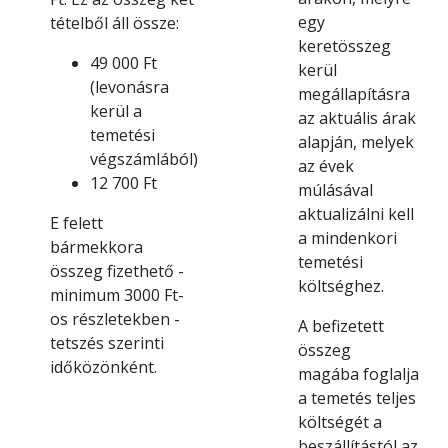
egy
tételből áll össze:
keretösszeg
49 000 Ft
kerül
(levonásra
megállapításra
kerül a
az aktuális árak
temetési
alapján, melyek
végszámlából)
az évek
12 700 Ft
múlásával
aktualizálni kell
E felett
a mindenkori
bármekkora
temetési
összeg fizethető -
költséghez.
minimum 3000 Ft-
os részletekben -
A befizetett
tetszés szerinti
összeg
időközönként.
magába foglalja
a temetés teljes
költségét a
beszállítástól az