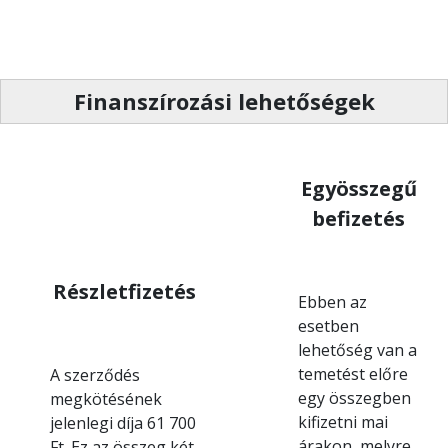
Finanszírozási lehetőségek
Egyösszegű
befizetés
Részletfizetés
Ebben az
esetben
lehetőség van a
temetést előre
A szerződés
egy összegben
megkötésének
kifizetni mai
jelenlegi díja 61 700
árakon, melyre
Ft. Ez az összeg két