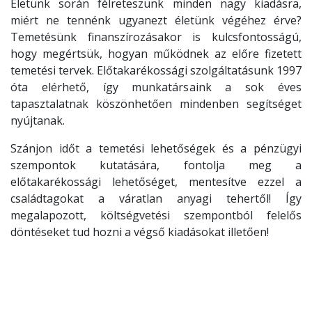
Életünk során félreteszünk minden nagy kiadásra,
miért ne tennénk ugyanezt életünk végéhez érve?
Temetésünk finanszírozásakor is kulcsfontosságú,
hogy megértsük, hogyan működnek az előre fizetett
temetési tervek. Előtakarékossági szolgáltatásunk 1997
óta elérhető, így munkatársaink a sok éves
tapasztalatnak köszönhetően mindenben segítséget
nyújtanak.
Szánjon időt a temetési lehetőségek és a pénzügyi
szempontok kutatására, fontolja meg a
előtakarékossági lehetőséget, mentesítve ezzel a
családtagokat a váratlan anyagi tehertől! Így
megalapozott, költségvetési szempontból felelős
döntéseket tud hozni a végső kiadásokat illetően!