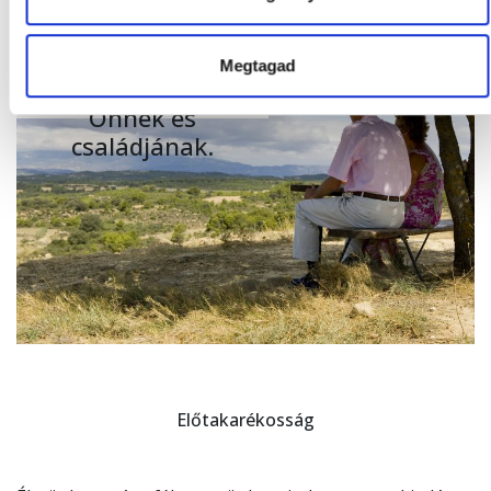
előre
megtervezése
nyugalmat
Megtagad
biztosíthat
Önnek és
családjának.
Előtakarékosság