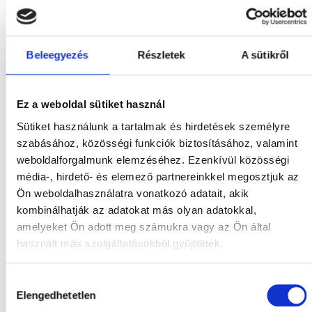
Mi a teendő
Beleegyezés
Részletek
A sütikről
Tekintse meg szolgáltatásainkat!
Ez a weboldal sütiket használ
Sütiket használunk a tartalmak és hirdetések személyre
szabásához, közösségi funkciók biztosításához, valamint
weboldalforgalmunk elemzéséhez. Ezenkívül közösségi
média-, hirdető- és elemező partnereinkkel megosztjuk az
Ön weboldalhasználatra vonatkozó adatait, akik
kombinálhatják az adatokat más olyan adatokkal,
amelyeket Ön adott meg számukra vagy az Ön által
használt más szolgáltatásokból gyűjtöttek.
Hozzájárulás
Elengedhetetlen
kiválasztása