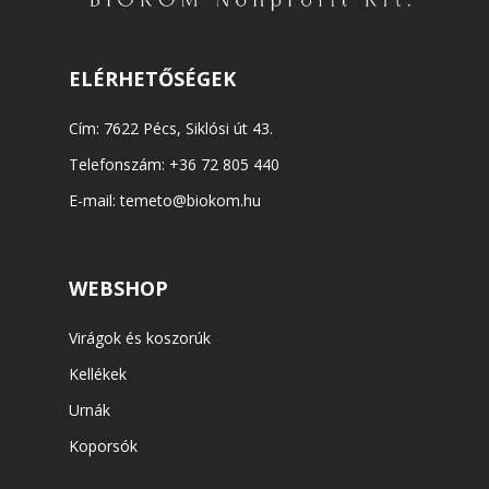
ELÉRHETŐSÉGEK
Cím: 7622 Pécs, Siklósi út 43.
Telefonszám:
+36 72 805 440
E-mail:
temeto@biokom.hu
WEBSHOP
Virágok és koszorúk
Kellékek
Urnák
Koporsók