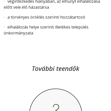
· végintézkedés hiányában, az elhunyt elhalálozása
előtt vele élő házastársa
· a törvényes öröklés szerinti hozzátartozó
· elhalálozás helye szerinti illetékes település
önkormányzata
További teendők