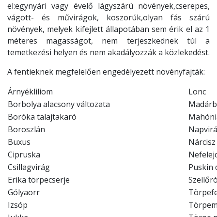
el:egynyári vagy évelő lágyszárú növények,cserepes,
vágott- és művirágok, koszorúk,olyan fás szárú
növények, melyek kifejlett állapotában sem érik el az 1
méteres magasságot, nem terjeszkednek túl a
temetkezési helyen és nem akadályozzák a közlekedést.
A fentieknek megfelelően engedélyezett növényfajták:
Árnyékliliom
Lonc
Borbolya alacsony változata
Madárbi
Boróka talajtakaró
Mahóni
Boroszlán
Napvir
Buxus
Nárcisz
Cipruska
Nefelej
Csillagvirág
Puskin c
Erika törpecserje
Szellőr
Gólyaorr
Törpef
Izsóp
Törpem