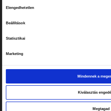
Koporsók
Hozzájárulás
Elengedhetetlen
kiválasztása
SZOLGÁLTATÁSOK
Beállítások
Sírgondozás
Statisztikai
Sírtisztítás
Sírköveink
Marketing
Koszorú készítés
HASZNOS INFORMÁCIÓK
Mindennek a mege
Általános Szerződési Feltételek
Kiválasztás enged
Adatkezelési Tájékoztató
Megtagad