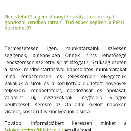
Nincs lehetőségem elhunyt hozzátartozóim sírját
gondozni, rendben tartani. Tud ebben segíteni a Pécsi
Köztemető?
Természetesen igen, munkatársaink szívesen
segítenek, amennyiben Önnek nincs lehetősége
rendszeresen szerettei sírját látogatni. Szükség esetén
a sírok rendbentartásával kapcsolatos munkálatokat
mind rendszeresen és teljeskörűen elvégezzük.
Vállaljuk a sírok és a körülöttük elültetett növények
teljeskörű rendbetételét, gondozását és ápolását,
valamint új, évszakoknak megfelelő virágok
beültetését. Kérésre az Ön által kijelölt napokon
virágot, koszorút is kihelyezünk a sírra.
További információkért keressen minket a
felulettisztitas@biokom.hu
email címen!