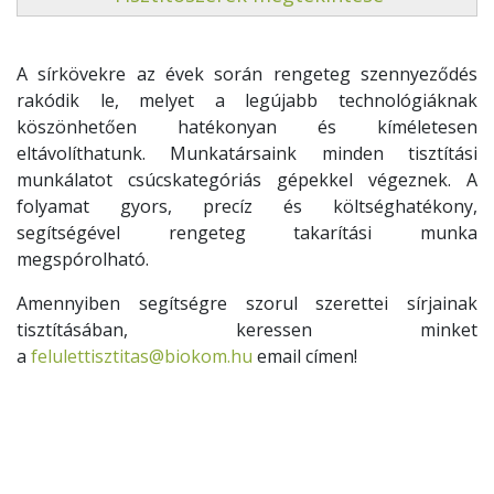
A sírkövekre az évek során rengeteg szennyeződés
rakódik le, melyet a legújabb technológiáknak
köszönhetően hatékonyan és kíméletesen
eltávolíthatunk. Munkatársaink minden tisztítási
munkálatot csúcskategóriás gépekkel végeznek. A
folyamat gyors, precíz és költséghatékony,
segítségével rengeteg takarítási munka
megspórolható.
Amennyiben segítségre szorul szerettei sírjainak
tisztításában, keressen minket
a
felulettisztitas@biokom.hu
email címen!