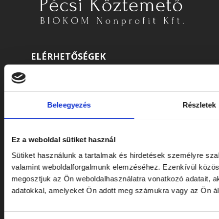
ELÉRHETŐSÉGEK
Cím: 7622 Pécs, Siklósi út 43.
Telefonszám:
+36 72 805 440
Beleegyezés
Részletek
E-mail:
temeto@biokom.hu
Ez a weboldal sütiket használ
WEBSHOP
Sütiket használunk a tartalmak és hirdetések személyre sza
valamint weboldalforgalmunk elemzéséhez. Ezenkívül közöss
Virágok és koszorúk
megosztjuk az Ön weboldalhasználatra vonatkozó adatait, a
Kellékek
adatokkal, amelyeket Ön adott meg számukra vagy az Ön álta
Urnák