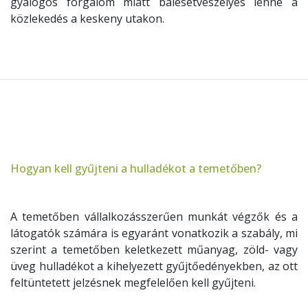
gyalogos forgalom miatt balesetveszélyes lenne a
közlekedés a keskeny utakon.
Hogyan kell gyűjteni a hulladékot a temetőben?
A temetőben vállalkozásszerűen munkát végzők és a
látogatók számára is egyaránt vonatkozik a szabály, mi
szerint a temetőben keletkezett műanyag, zöld- vagy
üveg hulladékot a kihelyezett gyűjtőedényekben, az ott
feltüntetett jelzésnek megfelelően kell gyűjteni.