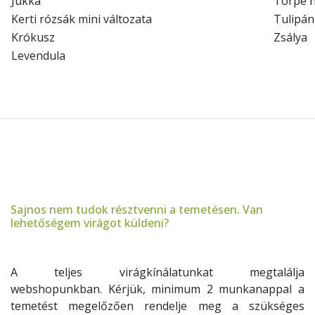
Jukka
Törpe 
Kerti rózsák mini változata
Tulipán
Krókusz
Zsálya
Levendula
Sajnos nem tudok résztvenni a temetésen. Van
lehetőségem virágot küldeni?
A teljes virágkínálatunkat megtalálja
webshopunkban. Kérjük, minimum 2 munkanappal a
temetést megelőzően rendelje meg a szükséges