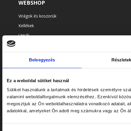
WEBSHOP
Virágok és koszorúk
Kellékek
Urnák
Koporsók
Beleegyezés
Részlete
SZOLGÁLTATÁSOK
Ez a weboldal sütiket használ
Sírgondozás
Sütiket használunk a tartalmak és hirdetések személyre sza
Sírtisztítás
valamint weboldalforgalmunk elemzéséhez. Ezenkívül közöss
Sírköveink
megosztjuk az Ön weboldalhasználatra vonatkozó adatait, a
Koszorú készítés
adatokkal, amelyeket Ön adott meg számukra vagy az Ön álta
Hozzájárulás