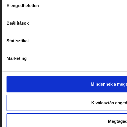
HASZNOS INFORMÁCIÓK
Elengedhetetlen
kiválasztása
Általános Szerződési Feltételek
Beállítások
Adatkezelési Tájékoztató
Statisztikai
KÖVESSEN MINKET!
Marketing
Mindennek a meg
Kiválasztás enge
Megtaga