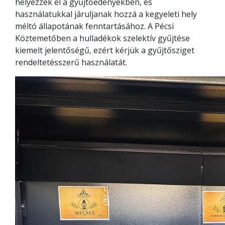
helyezzék el a gyűjtőedényekben, és
használatukkal járuljanak hozzá a kegyeleti hely
méltó állapotának fenntartásához. A Pécsi
Köztemetőben a hulladékok szelektív gyűjtése
kiemelt jelentőségű, ezért kérjük a gyűjtősziget
rendeltetésszerű használatát.