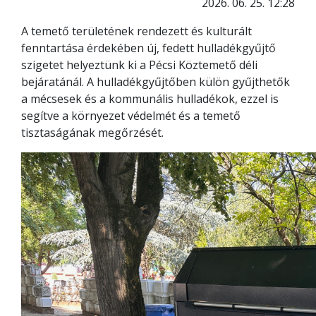
2026. 06. 25. 12:28
A temető területének rendezett és kulturált
fenntartása érdekében új, fedett hulladékgyűjtő
szigetet helyeztünk ki a Pécsi Köztemető déli
bejáratánál. A hulladékgyűjtőben külön gyűjthetők
a mécsesek és a kommunális hulladékok, ezzel is
segítve a környezet védelmét és a temető
tisztaságának megőrzését.