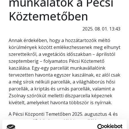
munkálatok a Pécsi
Köztemetőben
2025. 08. 01. 13:43
Annak érdekében, hogy a hozzátartozók méltó
körülmények között emlékezhessenek meg elhunyt
szeretteikről, a vegetációs időszakban – áprilistól
szeptemberig – folyamatos Pécsi Köztemető
kaszálása. Egy-egy parcellát munkavállalóink
tervezetten havonta egyszer kaszálnak, ez alól csak
a még sírok nélküli parcellák, a világháborús hősi
parcellák, a kriptás és urnás parcellák, valamint a
Zsolnay szórókút melletti díszparcella képeznek
kivételt, amelyeket havonta többször is nyírnak.
A Pécsi Központi Temetőben 2025. augusztus 4. és
augusztus 15. között az alábbi parcellákban
tervezzük a munkálatokat: