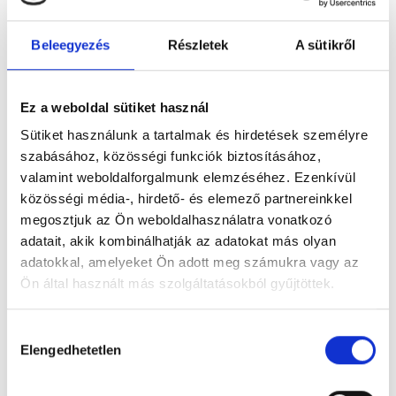
B, U, Y, Z, II, III, IV, V, VI, VII, VIII. IX, X, X/a, X/b,
Beleegyezés
Részletek
A sütikről
XI, XII, XIII, XXI
parcellák.
Felhívjuk a figyelmet, hogy az előre ütemezett
Ez a weboldal sütiket használ
tervet a kedvezőtlen időjárási körülmények
módosíthatják. Ilyen esetben törekszünk arra, hogy
Sütiket használunk a tartalmak és hirdetések személyre
a lehetőségekhez képest minél hamarabb
szabásához, közösségi funkciók biztosításához,
bepótolják az elmaradást, továbbá kérjük a
valamint weboldalforgalmunk elemzéséhez. Ezenkívül
temetőlátogatók türelmét és megértését.
közösségi média-, hirdető- és elemező partnereinkkel
megosztjuk az Ön weboldalhasználatra vonatkozó
A kaszálási munkák során kollégáink folyamatosan
adatait, akik kombinálhatják az adatokat más olyan
takarítják a sírokat, a sír körüli járdák
adatokkal, amelyeket Ön adott meg számukra vagy az
takarításában azonban kérjük a hozzátartozók
Ön által használt más szolgáltatásokból gyűjtöttek.
segítségét is.
Hozzájárulás
Elengedhetetlen
kiválasztása