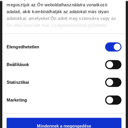
megosztjuk az Ön weboldalhasználatra vonatkozó
adatait, akik kombinálhatják az adatokat más olyan
adatokkal, amelyeket Ön adott meg számukra vagy az
Ön által használt más szolgáltatásokból gyűjtöttek.
Hozzájárulás
Elengedhetetlen
kiválasztása
Beállítások
ELÉRHETŐSÉGEK
Statisztikai
Cím: 7622 Pécs, Siklósi út 43.
Marketing
Telefonszám:
+36 72 805 440
E-mail:
temeto@biokom.hu
Mindennek a megengedése