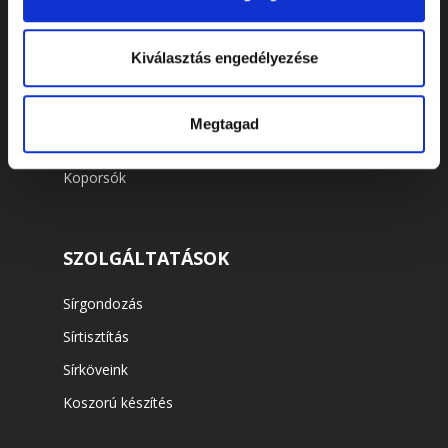
WEBSHOP
Kiválasztás engedélyezése
Virágok és koszorúk
Kellékek
Megtagad
Urnák
Koporsók
SZOLGÁLTATÁSOK
Sírgondozás
Sírtisztítás
Sírköveink
Koszorú készítés