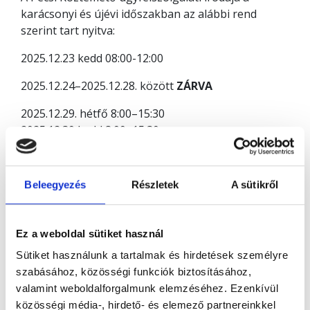
karácsonyi és újévi időszakban az alábbi rend
szerint tart nyitva:
2025.12.23 kedd 08:00-12:00
2025.12.24–2025.12.28. között
ZÁRVA
2025.12.29. hétfő 8:00–15:30
2025.12.30 kedd 8:00–15:30
2025.12.31 szerda 8:00–12:00
2026.01.01.-2026.01.04- között
ZÁRVA
Beleegyezés
Részletek
A sütikről
A temető (sírkert) minden nap 7:00–17:00 között
látogatható
Ez a weboldal sütiket használ
Sütiket használunk a tartalmak és hirdetések személyre
szabásához, közösségi funkciók biztosításához,
valamint weboldalforgalmunk elemzéséhez. Ezenkívül
közösségi média-, hirdető- és elemező partnereinkkel