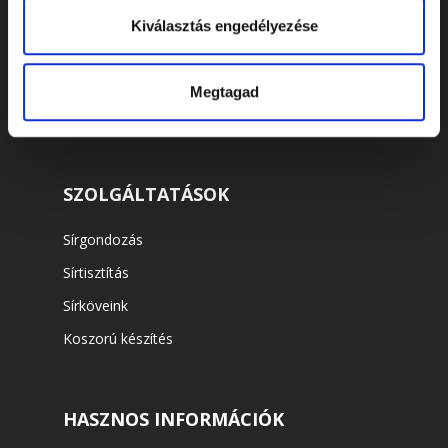
Virágok és koszorúk
Kiválasztás engedélyezése
Kellékek
Urnák
Megtagad
Koporsók
SZOLGÁLTATÁSOK
Sírgondozás
Sírtisztítás
Sírköveink
Koszorú készítés
HASZNOS INFORMÁCIÓK