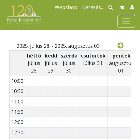
Webshop
2025. július 28. - 2025. augusztus 03.
hétfő
kedd
szerda
csütörtök
péntek
július
július
július
július 31.
augusztus
a
28.
29.
30.
01.
10:00
10:30
11:00
11:30
12:00
12:30