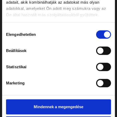
adatait, akik kombinálhatják az adatokat más olyan
adatokkal, amelyeket Ön adott meg számukra vagy az
Ön által használt más szolgáltatásokból gyűjtöttek.
Hozzájárulás
Elengedhetetlen
kiválasztása
Beállítások
ELÉRHETŐSÉGEK
Statisztikai
Cím: 7622 Pécs, Siklósi út 43.
Telefonszám:
+36 72 805 440
Marketing
E-mail:
temeto@biokom.hu
Mindennek a megengedése
WEBSHOP