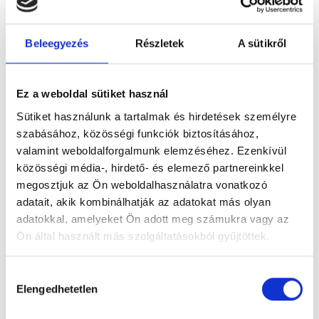
Beleegyezés
Részletek
A sütikről
Ez a weboldal sütiket használ
Figyelem! Módosul a Pécsi Köztemető
ügyfélszolgálatának nyitvatartása
Sütiket használunk a tartalmak és hirdetések személyre
szabásához, közösségi funkciók biztosításához,
A tartós hőhullám miatt bevezetett
valamint weboldalforgalmunk elemzéséhez. Ezenkívül
takarékossági intézkedések részeként módosul
közösségi média-, hirdető- és elemező partnereinkkel
a Pécsi Köztemető ügyfélszolgálatának
megosztjuk az Ön weboldalhasználatra vonatkozó
nyitvatartása: 2026. augusztus 3–8. között,
adatait, akik kombinálhatják az adatokat más olyan
hétfőtől szombatig 12 óráig várják az ügyfeleket.
adatokkal, amelyeket Ön adott meg számukra vagy az
Ön által használt más szolgáltatásokból gyűjtöttek.
Tovább
Hozzájárulás
Elengedhetetlen
kiválasztása