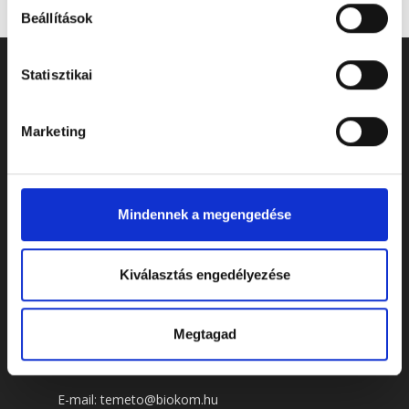
Beállítások
Statisztikai
Marketing
Mindennek a megengedése
Kiválasztás engedélyezése
ELÉRHETŐSÉGEK
Megtagad
Cím: 7622 Pécs, Siklósi út 43.
Telefonszám:
+36 72 805 440
E-mail:
temeto@biokom.hu