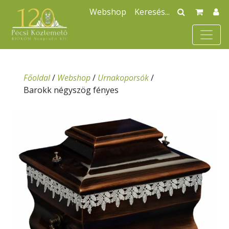
Webshop
Főoldal
/
Webshop
/
Urnakoporsók
/
Barokk négyszög fényes