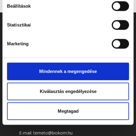
Beállítások
Statisztikai
Marketing
Mindennek a megengedése
Kiválasztás engedélyezése
ELÉRHETŐSÉGEK
Megtagad
Cím: 7622 Pécs, Siklósi út 43.
Telefonszám:
+36 72 805 440
E-mail:
temeto@biokom.hu