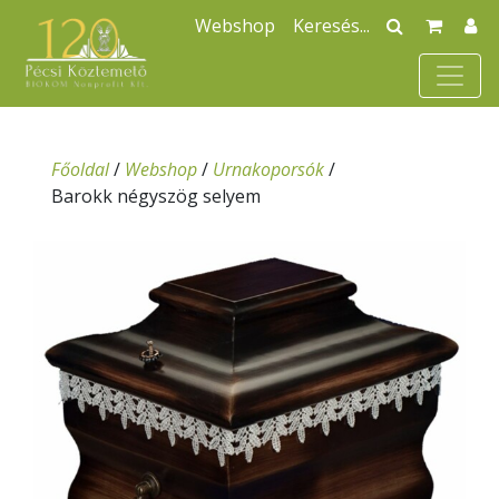
Webshop
Főoldal
/
Webshop
/
Urnakoporsók
/
Barokk négyszög selyem