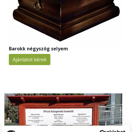
Barokk négyszög selyem
Ajánlatot kérek