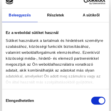
Beleegyezés
Részletek
A sütikről
Ez a weboldal sütiket használ
Figyelem! Módosul a Pécsi Köztemető
ügyfélszolgálatának nyitvatartása
Sütiket használunk a tartalmak és hirdetések személyre
szabásához, közösségi funkciók biztosításához,
A tartós hőhullám miatt bevezetett
valamint weboldalforgalmunk elemzéséhez. Ezenkívül
takarékossági intézkedések részeként módosul
közösségi média-, hirdető- és elemező partnereinkkel
a Pécsi Köztemető ügyfélszolgálatának
megosztjuk az Ön weboldalhasználatra vonatkozó
nyitvatartása: 2026. augusztus 3–8. között,
adatait, akik kombinálhatják az adatokat más olyan
hétfőtől szombatig 12 óráig várják az ügyfeleket.
adatokkal, amelyeket Ön adott meg számukra vagy az
Ön által használt más szolgáltatásokból gyűjtöttek.
Tovább
Hozzájárulás
Elengedhetetlen
kiválasztása