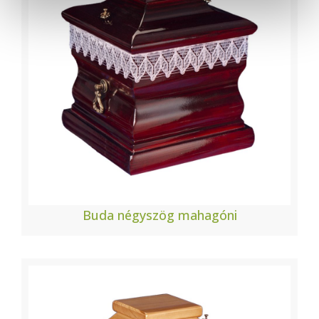
Buda négyszög mahagóni