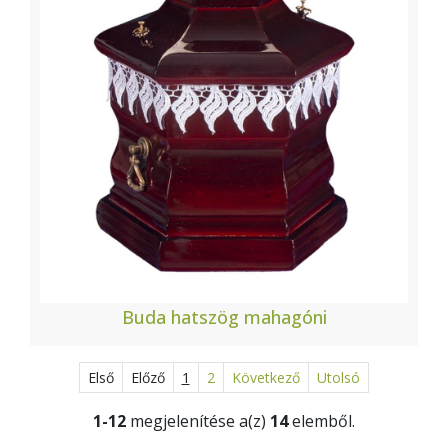
Buda hatszög mahagóni
Első
Előző
1
2
Következő
Utolsó
1-12
megjelenítése a(z)
14
elemből.