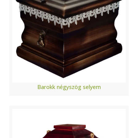
Barokk négyszög selyem