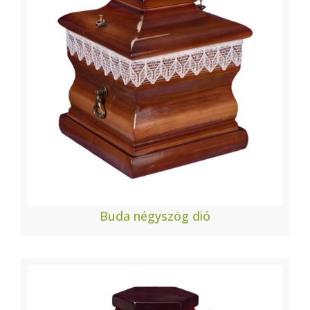
Buda négyszög dió